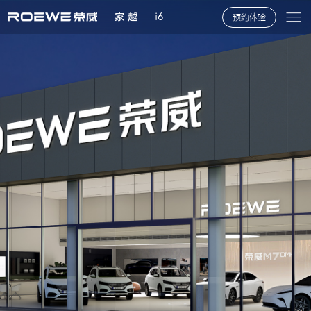
家 越
i6
预约体验