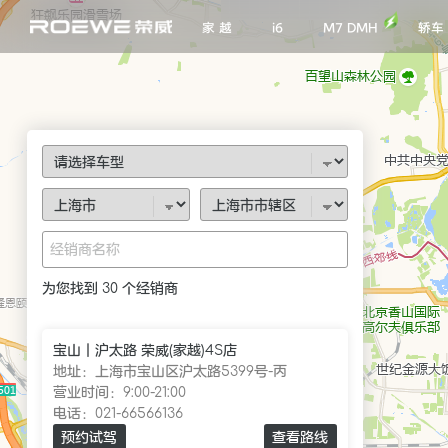
轿车
家 越
i6
M7 DMH
为您找到
30
个经销商
宝山｜沪太路 荣威(家越)4S店
地址：
上海市宝山区沪太路5399号-丙
营业时间：
9:00-21:00
电话：
021-66566136
预约试驾
查看路线