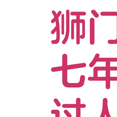
狮
七
过