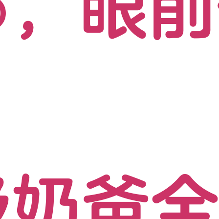
5，眼
级奶爸