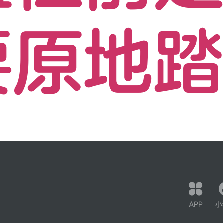
要原地
APP
小