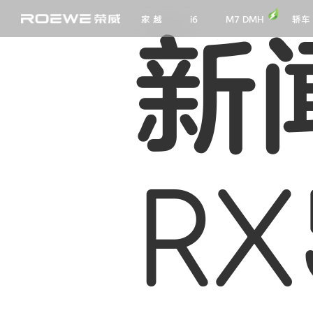
轿车
家 越
i6
M7 DMH
新
RX