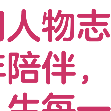
门人物
年陪伴
人生每