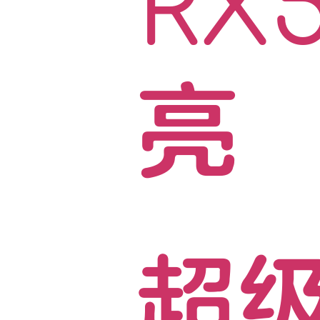
RX
亮
超