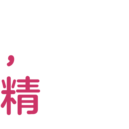
你，
更精