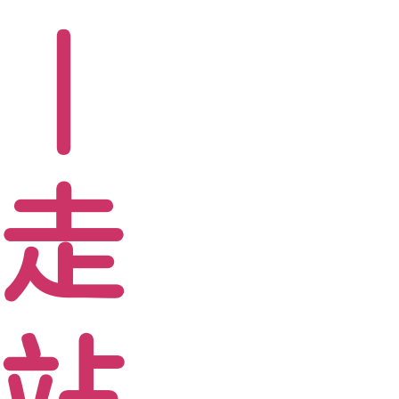
志｜
，走
一站