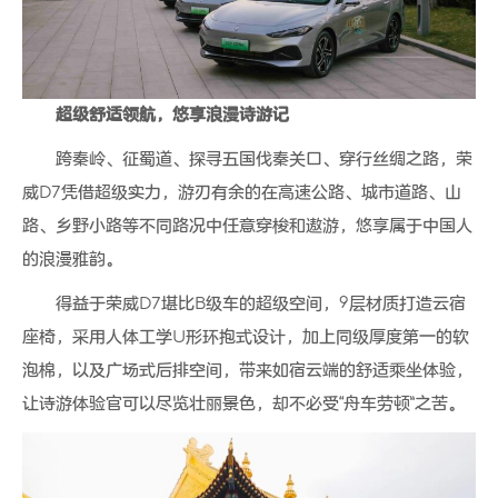
超级舒适领航，悠享浪漫诗游记
跨秦岭、征蜀道、探寻五国伐秦关口、穿行丝绸之路，荣
威D7凭借超级实力，游刃有余的在高速公路、城市道路、山
路、乡野小路等不同路况中任意穿梭和遨游，悠享属于中国人
的浪漫雅韵。
得益于荣威D7堪比B级车的超级空间，9层材质打造云宿
座椅，采用人体工学U形环抱式设计，加上同级厚度第一的软
泡棉，以及广场式后排空间，带来如宿云端的舒适乘坐体验，
让诗游体验官可以尽览壮丽景色，却不必受“舟车劳顿”之苦。