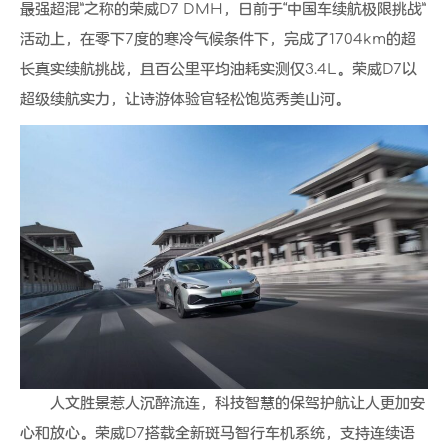
最强超混”之称的荣威D7 DMH，日前于“中国车续航极限挑战”
活动上，在零下7度的寒冷气候条件下，完成了1704km的超
长真实续航挑战，且百公里平均油耗实测仅3.4L。荣威D7以
超级续航实力，让诗游体验官轻松饱览秀美山河。
人文胜景惹人沉醉流连，科技智慧的保驾护航让人更加安
心和放心。荣威D7搭载全新斑马智行车机系统，支持连续语