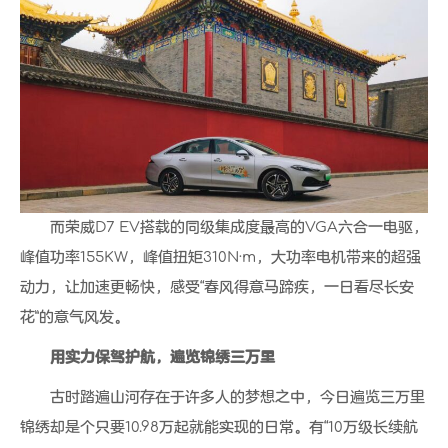
而荣威D7 EV搭载的同级集成度最高的VGA六合一电驱，
峰值功率155KW，峰值扭矩310N·m，大功率电机带来的超强
动力，让加速更畅快，感受“春风得意马蹄疾，一日看尽长安
花”的意气风发。
用实力保驾护航，遍览锦绣三万里
古时踏遍山河存在于许多人的梦想之中，今日遍览三万里
锦绣却是个只要10.98万起就能实现的日常。有“10万级长续航