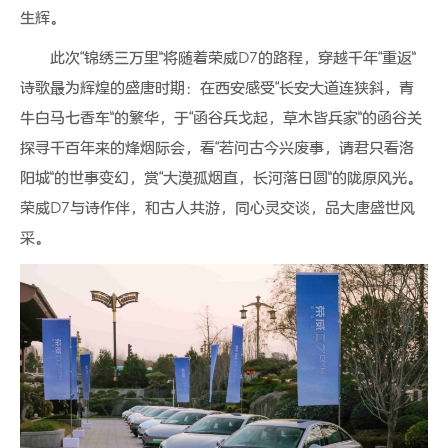
生辉。
此次“锦绣三万里”将随着荣威D7的路程，穿越千年“重返”
诗歌最为辉煌的盛唐时期：在西安感受“长安大道连狭斜，青
牛白马七香车”的繁华，于“函谷兵戈起，草木皆兵家”的函谷关
探寻千百年来的烽烟际会，看“若问古今兴废事，请君只看洛
阳城”的世事变幻，赏“大漠孤烟直，长河落日圆”的陇原风光。
荣威D7与诗作伴，和古人共游，同心灵交谈，品大唐盛世风
采。