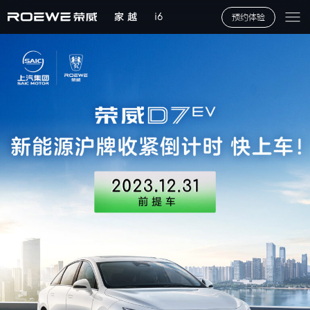
家 越
i6
预约体验