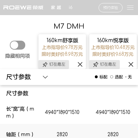
家 越
i6
预约体验
M7 DMH
160km舒享版
160km悦享版
上市指导价9.78万元
上市指导价10.48万元
限时美好价8.98万元
限时美好价9.68万元
隐藏相同项
钉在最左
钉在最左
尺寸参数
● 标配
○ 选配
- 无
尺寸参数
尺寸参数
长*宽*高（m
荣耀明珠美学
4940*1890*1510
4940*1890*1510
4940*1890*1510
4940*1890*1510
m）
DMH6.0 超级混动系统
慕斯舒享空间
轴距（mm）
2820
2820
2820
2820