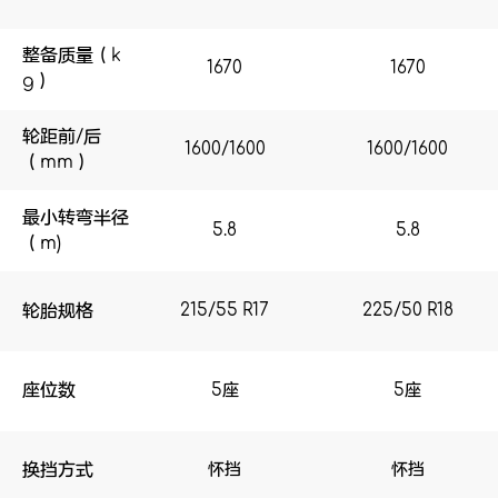
AI智慧座舱
整备质量（k
AI瞬控底盘
1670
1670
1670
1670
g）
安全配备
轮距前/后
1600/1600
1600/1600
1600/1600
1600/1600
选装包
（mm）
其他（颜色）
最小转弯半径
5.8
5.8
5.8
5.8
（m)
轮胎规格
215/55 R17
215/55 R17
225/50 R18
225/50 R18
座位数
5座
5座
5座
5座
换挡方式
怀挡
怀挡
怀挡
怀挡