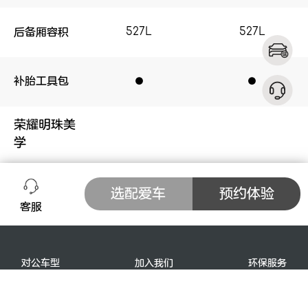
后备厢容积
527L
527L
527L
527L
立即订购
补胎工具包
●
●
●
●
扫描二维码选配爱车
荣耀明珠美
学
LED分体式大
●
●
●
●
选配爱车
预约体验
灯
客服
呼吸光语Log
●
●
●
●
o灯
长按保存二维码到相册
对公车型
加入我们
环保服务
3D悬浮贯穿
●
●
●
●
车主手册
技术手册
隐私协议
尾灯