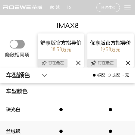
家 越
i6
预约体验
IMAX8
舒享版官方指导价
优享版官方指导价
18.58万元
19.58万元
隐藏相同项
钉在最左
钉在最左
车型颜色
● 标配
○ 选配
- 无
车型颜色
车型颜色
内饰颜色
珠光白
●
●
●
●
外观设计
基础参数
丝绒银
●
●
●
●