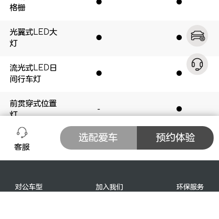
●
●
●
●
格栅
光翼式LED大
●
●
●
●
灯
立即订购
流光式LED日
扫描二维码选配爱车
●
●
●
●
间行车灯
前贯穿式位置
-
-
●
●
灯
选配爱车
预约体验
高位LED刹车
●
●
●
●
客服
灯
光翼式LED尾
长按保存二维码到相册
●
●
●
●
灯
对公车型
加入我们
环保服务
车主手册
技术手册
隐私协议
后雾灯
●
●
●
●