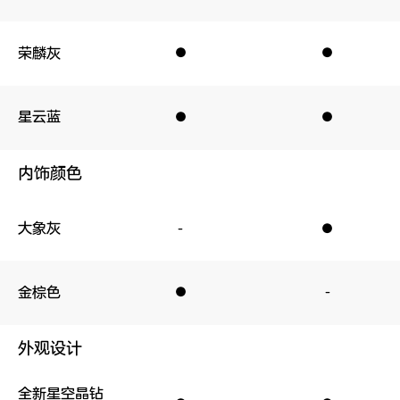
动力与底盘系统
荣麟灰
●
●
●
●
豪华移动起居内舱
- 座椅
星云蓝
●
●
●
●
- 豪华配置
- 智能座舱
内饰颜色
- 空间与储物
便捷功能
大象灰
-
-
●
●
辅助驾驶
安全
金棕色
●
●
-
-
外观设计
全新星空晶钻