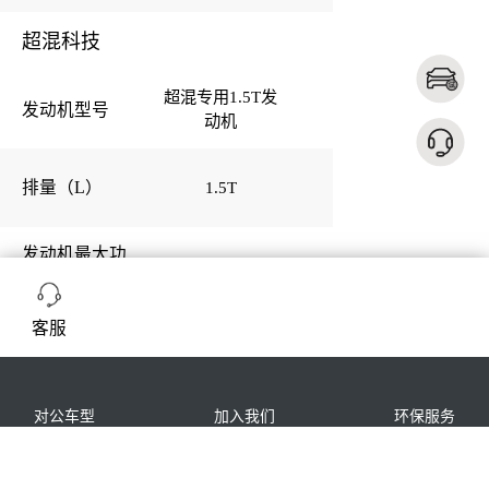
超混科技
超混专用1.5T发
超混专用1.5T发
发动机型号
立即订购
动机
动机
扫描二维码选配爱车
1.5T
1.5T
排量（L）
发动机最大功
110
110
率（kW）
客服
发动机最大扭
235
235
矩（N·m）
长按保存二维码到相册
油箱容积
对公车型
加入我们
环保服务
55
55
（L）
车主手册
技术手册
隐私协议