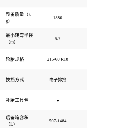
云宿智能座舱
整备质量（k
1880
1880
智能安全守护
g）
车型配色
最小转弯半径
5.7
5.7
内饰配色
（m）
215/60 R18
215/60 R18
轮胎规格
电子排挡
电子排挡
换挡方式
●
●
补胎工具包
后备箱容积
507-1484
507-1484
（L）