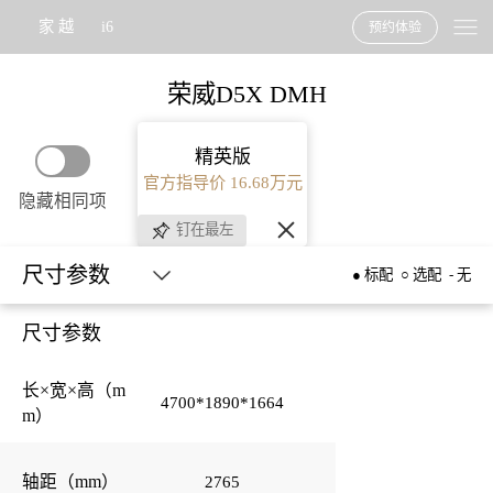
家 越
i6
预约体验
荣威D5X DMH
精英版
官方指导价 16.68万元
隐藏相同项
钉在最左
尺寸参数
● 标配
○ 选配
- 无
尺寸参数
尺寸参数
长×宽×高（m
超混科技
4700*1890*1664
4700*1890*1664
m）
底盘系统
优雅力量美学设计
2765
2765
轴距（mm）